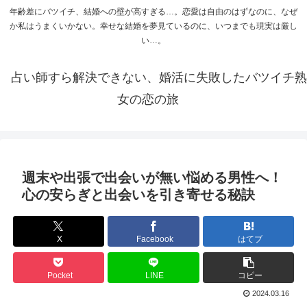
年齢差にバツイチ、結婚への壁が高すぎる…。恋愛は自由のはずなのに、なぜ
か私はうまくいかない。幸せな結婚を夢見ているのに、いつまでも現実は厳し
い…。
占い師すら解決できない、婚活に失敗したバツイチ熟
女の恋の旅
週末や出張で出会いが無い悩める男性へ！
心の安らぎと出会いを引き寄せる秘訣
X
Facebook
はてブ
Pocket
LINE
コピー
2024.03.16