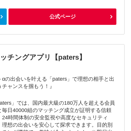
公式ページ
チングアプリ【paters】
＋αの出会いを叶える「paters」で理想の相手と出
うチャンスを掴もう！』
paters」では、国内最大級の180万人を超える会員
と毎日40000組のマッチング成立が証明する信頼
。24時間体制の安全監視や高度なセキュリティ
、理想の出会いを安心して探求できます。目的別