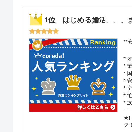
1位 はじめる婚活、、、
*
*
*
*
*
*
*
*
ー
★
ク