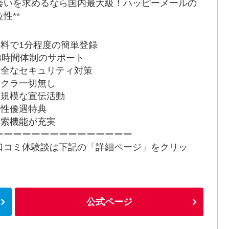
会いを求めるなら国内最大級！ハッピーメールの
性**
 無料で1分程度の簡単登録
 24時間体制のサポート
 万全なセキュリティ対策
 サクラ一切無し
 大規模な宣伝活動
 女性優遇特典
 検索機能が充実
ーーーーーーーーーーーーーーー
口コミ体験談は下記の「詳細ページ」をクリッ
！
公式ページ