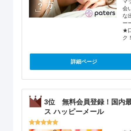
マ
会
な
ー
★
ク
詳細ページ
3位 無料会員登録！国内
ス ハッピーメール