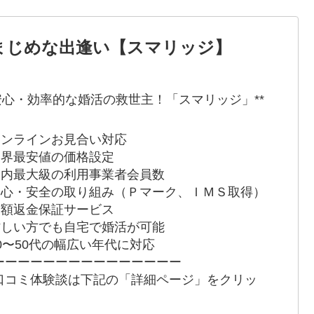
まじめな出逢い【スマリッジ】
*安心・効率的な婚活の救世主！「スマリッジ」**
 オンラインお見合い対応
 業界最安値の価格設定
 国内最大級の利用事業者会員数
 安心・安全の取り組み（Ｐマーク、ＩＭＳ取得）
 全額返金保証サービス
 忙しい方でも自宅で婚活が可能
 20〜50代の幅広い年代に対応
ーーーーーーーーーーーーーーー
口コミ体験談は下記の「詳細ページ」をクリッ
！