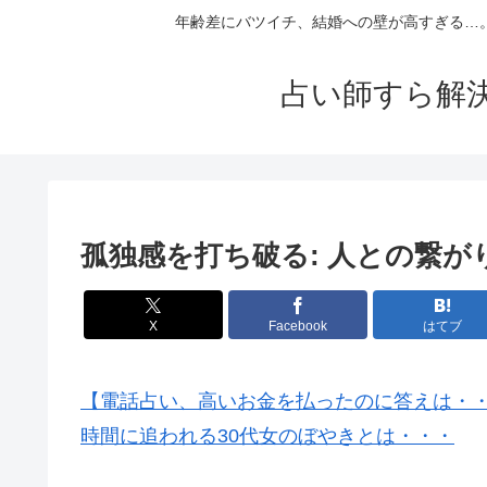
年齢差にバツイチ、結婚への壁が高すぎる…
占い師すら解
孤独感を打ち破る: 人との繋
X
Facebook
はてブ
【電話占い、高いお金を払ったのに答えは・
時間に追われる30代女のぼやきとは・・・