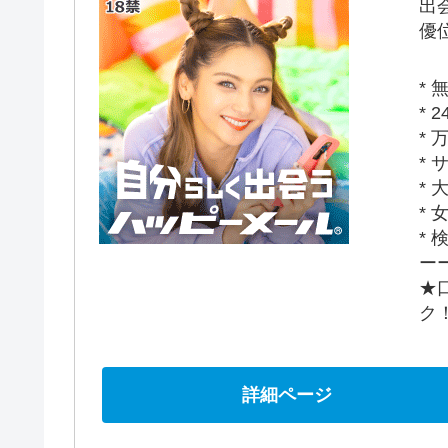
出
優位
*
*
*
*
*
*
*
ー
★
ク
詳細ページ