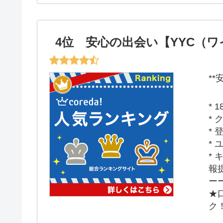
4位 安心の出会い【YYC（
*
*
*
*
*
*
報
ー
★
ク