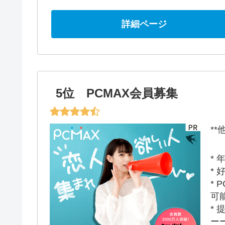
詳細ページ
5位 PCMAX会員募集
*
*
*
*
可
*
ー