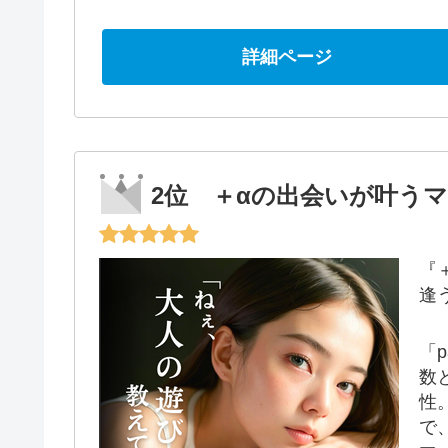
詳細ページ
2位 ＋αの出会いが叶うマッ
『
逢
「
数
性
で